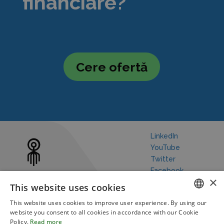
financiare?
Cere ofertă
LinkedIn
YouTube
Twitter
Facebook
×
This website uses cookies
This website uses cookies to improve user experience. By using our
ENGLISH
website you consent to all cookies in accordance with our Cookie
Policy.
Read more
Our Story
Robotic Process Automation
Blog