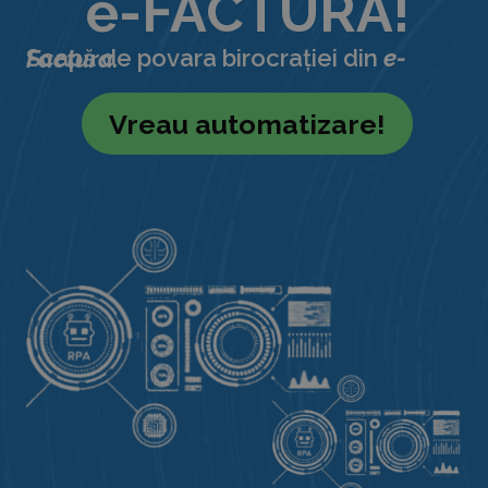
e-FACTURA!
Scapă de povara birocrației din
e-Factura.
Vreau automatizare!