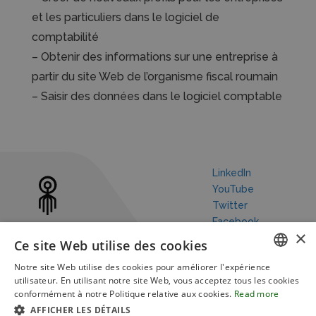
et les particuliers dans le logiciel de
comptabilité
– Obtenir des informations sur une entreprise à
partir du site Web de l’organisme fiscal roumain
– Saisir des données dans le logiciel comptable
LinkedIn
YouTube
Twitter
Facebook
×
Ce site Web utilise des cookies
Notre site Web utilise des cookies pour améliorer l'expérience
ENGLISH
utilisateur. En utilisant notre site Web, vous acceptez tous les cookies
conformément à notre Politique relative aux cookies.
Read more
Notre histoire
RPA
RPA Blog
Terms and conditions
FRENCH
AFFICHER LES DÉTAILS